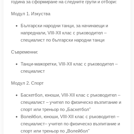
година за сформиране на следните групи и отбори:
Модул 1. Изкуства
Български народни танци, за начинаещи и
напреднали, VIII-XII клас с ръководител –
специалист по български народни танци
Съвременни:
Танци-мажоретки, VIII-XII клас с ръководител –
специалист
Модул 2. Спорт
Баскетбол, юноши, VIII-XII клас с ръководител –
специалист – учител по физическо възпитание и
спорт или треньор по „Баскетбол"
Волейбол, юноши, VIII-XII клас с ръководител –
специалист– учител по физическо възпитание и
спорт или треньор по „Волейбол"