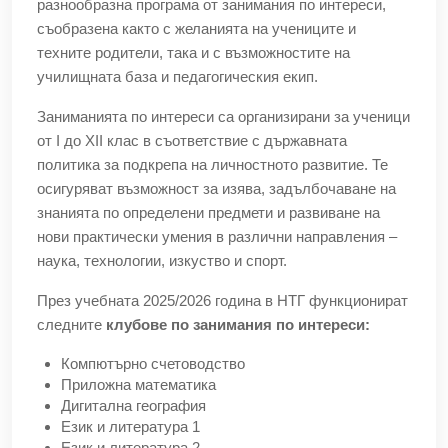
разнообразна програма от занимания по интереси,
съобразена както с желанията на учениците и
техните родители, така и с възможностите на
училищната база и педагогическия екип.
Заниманията по интереси са организирани за ученици
от I до XII клас в съответствие с държавната
политика за подкрепа на личностното развитие. Те
осигуряват възможност за изява, задълбочаване на
знанията по определени предмети и развиване на
нови практически умения в различни направления –
наука, технологии, изкуство и спорт.
През учебната 2025/2026 година в НТГ функционират
следните
клубове по занимания по интереси:
Компютърно счетоводство
Приложна математика
Дигитална география
Език и литература 1
Език и литература 2