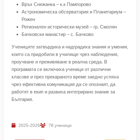
Връх Снежанка – к.к Пампорово
Астрономическа обсерватория и Планетариум –
Рожен
Регионален исторически музей – гр. Смолян
Бачковски манастир – с. Бачково
Учениците затвърдиха и надградиха знания и умения,
които са придобили в училище чрез наблюдения,
проучване и преживяване в реална среда. В
програмата се включиха ученици от различни
класове и през прекараното време заедно успяха
чрез ефективна комуникация да се опознаят, да
работят в екип и развиха интегрирано знание за
България.
2025-2026
78 ученици