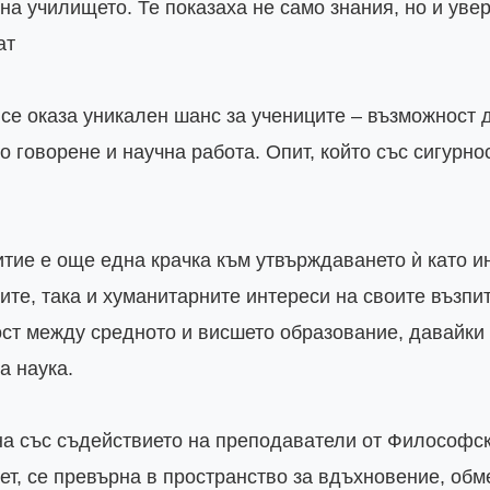
на училището. Те показаха не само знания, но и увер
т

се оказа уникален шанс за учениците – възможност д
 говорене и научна работа. Опит, който със сигурно
тие е още една крачка към утвърждаването ѝ като ин
ите, така и хуманитарните интереси на своите възпит
ст между средното и висшето образование, давайки 
 наука.

а със съдействието на преподаватели от Философск
т, се превърна в пространство за вдъхновение, обме