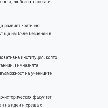
еност, любознателност и 
а развият критично 
ст ще им бъде безценен в 
овативна институция, която 
аници. Гимназията 
възможност на учениците 
о-историческия факултет 
н на идеи и среща с 