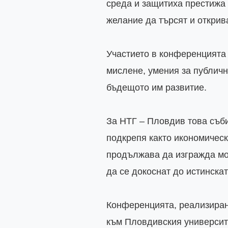
среда и защитиха престижа 
желание да търсят и открива
Участието в конференцията 
мислене, умения за публично
бъдещото им развитие.

За НТГ – Пловдив това съби
подкрепя както икономическ
продължава да изгражда мо
да се докоснат до истинската
Конференцията, реализиран
към Пловдивския университе