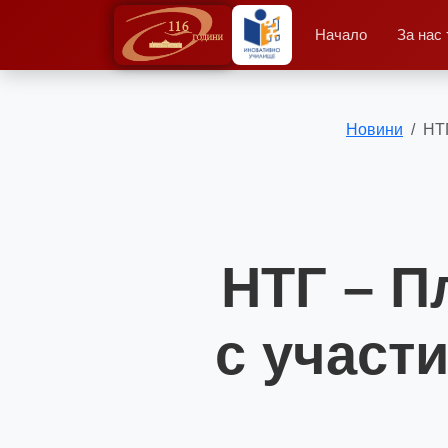
Начало
За нас
Новини
НТГ
НТГ – П
с участ