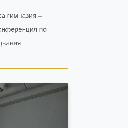
ка гимназия –
конференция по
едвания