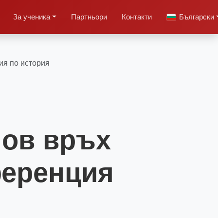
За ученика
Партньори
Контакти
Български
ия по история
нов връх
ференция