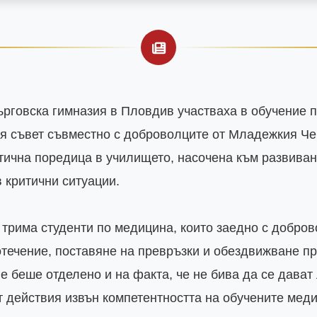
рговска гимназия в Пловдив участваха в обучение п
я съвет съвместно с доброволците от Младежкия Чер
тична поредица в училището, насочена към развиване
 критични ситуации.

 трима студенти по медицина, които заедно с добро
отечение, поставяне на превръзки и обездвижване пр
 беше отделено и на факта, че не бива да се дават 
 действия извън компетентността на обучените меди