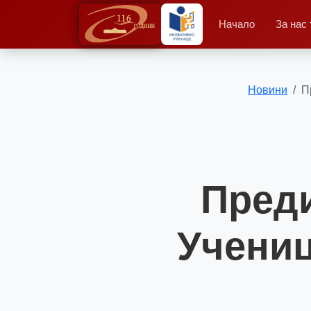
Начало
За нас
Новини
П
Преди
Учениц