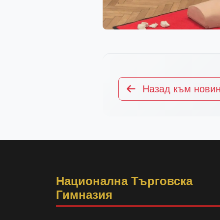
Назад към нови
Национална Търговска
Гимназия