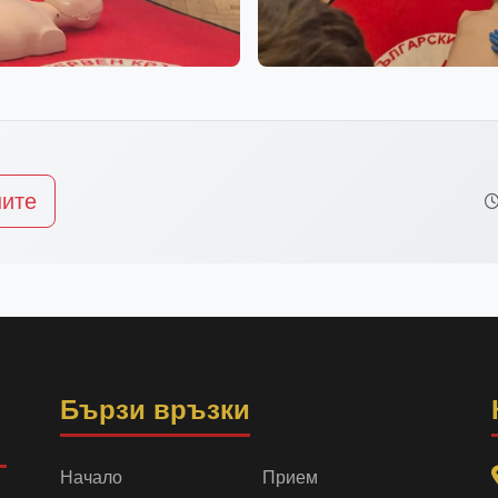
ните
Бързи връзки
Начало
Прием