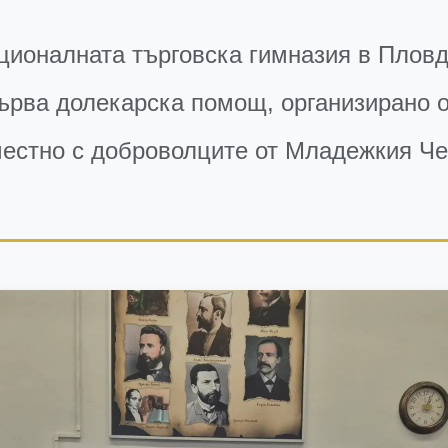
ционалната търговска гимназия в Пловд
ърва долекарска помощ, организирано 
естно с доброволците от Младежкия Че