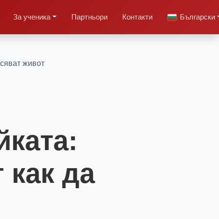
За ученика
Партньори
Контакти
Български
асяват живот
йката:
 как да