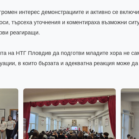
ромен интерес демонстрациите и активно се включих
си, търсеха уточнения и коментираха възможни ситуа
рви реагиращи.

ята на НТГ Пловдив да подготви младите хора не сам
уации, в които бързата и адекватна реакция може да 