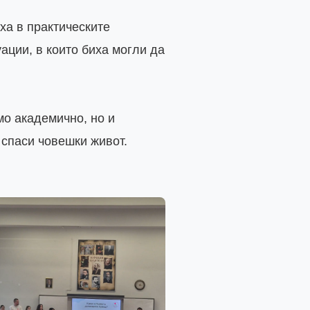
а в практическите 
ции, в които биха могли да 
о академично, но и 
спаси човешки живот.
