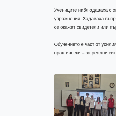
Учениците наблюдаваха с ог
упражнения. Задаваха въпро
се окажат свидетели или пъ
Обучението е част от усили
практически – за реални сит