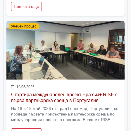
Прочети още
Учебен процес
19/05/2026
Стартира международен проект Еразъм+ RISE с
първа партньорска среща в Португалия
На 18 и 19 май 2026 г. в град Гондомар, Португалия, се
проведе първата присъствена партньорска среща по
международния проект по програма Еразъм+ RISE –
Увереност, самостоятелност и умения за
себеутвърждаване.