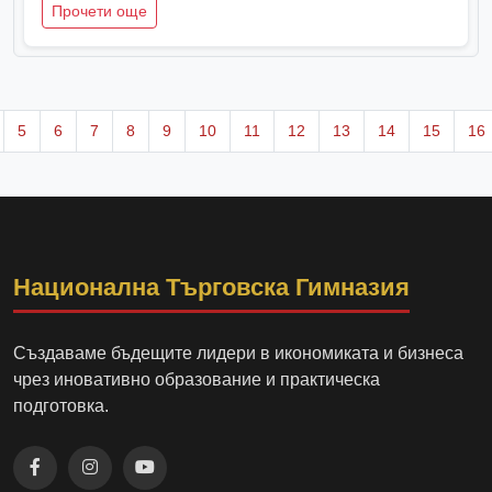
Прочети още
5
6
7
8
9
10
11
12
13
14
15
16
Национална Търговска Гимназия
Създаваме бъдещите лидери в икономиката и бизнеса
чрез иновативно образование и практическа
подготовка.