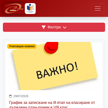
Филтри
Училищни новини
29/07/2026
График за записване на III етап на класиране от
държавен план-прием в VIII клас