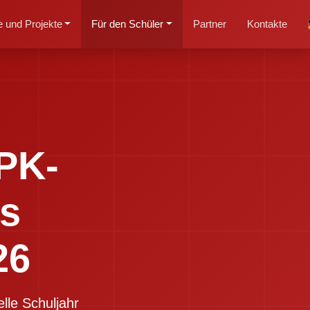
 und Projekte
Für den Schüler
Partner
Kontakte
PK-
s
26
lle Schuljahr