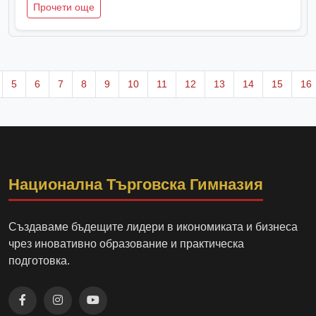
Прочети още
5
6
7
8
9
10
11
12
13
14
15
16
Национална Търговска Гимназия
Създаваме бъдещите лидери в икономиката и бизнеса
чрез иновативно образование и практическа
подготовка.