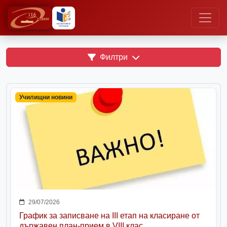
Филтри
Училищни новини
29/07/2026
График за записване на III етап на класиране от
държавен план-прием в VIII клас