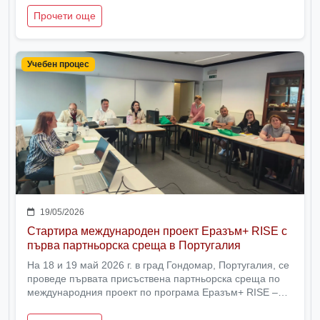
Прочети още
Учебен процес
19/05/2026
Стартира международен проект Еразъм+ RISE с
първа партньорска среща в Португалия
На 18 и 19 май 2026 г. в град Гондомар, Португалия, се
проведе първата присъствена партньорска среща по
международния проект по програма Еразъм+ RISE –
Увереност, самостоятелност и умения за
себеутвърждаване.