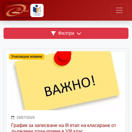
Филтри
Училищни новини
29/07/2026
График за записване на III етап на класиране от
държавен план-прием в VIII клас