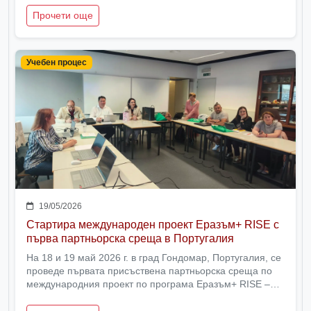
Прочети още
Учебен процес
19/05/2026
Стартира международен проект Еразъм+ RISE с
първа партньорска среща в Португалия
На 18 и 19 май 2026 г. в град Гондомар, Португалия, се
проведе първата присъствена партньорска среща по
международния проект по програма Еразъм+ RISE –
Увереност, самостоятелност и умения за
себеутвърждаване.