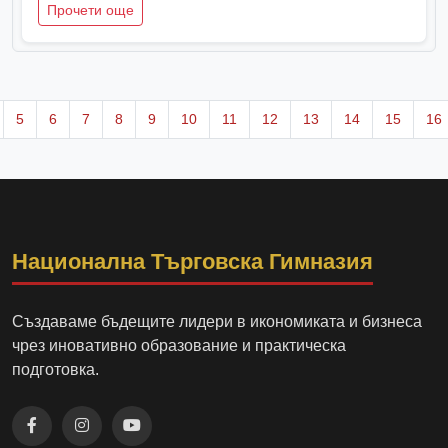
Прочети още
5
6
7
8
9
10
11
12
13
14
15
16
Национална Търговска Гимназия
Създаваме бъдещите лидери в икономиката и бизнеса
чрез иновативно образование и практическа
подготовка.