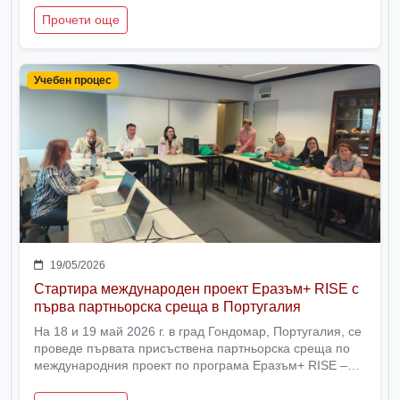
Прочети още
Учебен процес
19/05/2026
Стартира международен проект Еразъм+ RISE с
първа партньорска среща в Португалия
На 18 и 19 май 2026 г. в град Гондомар, Португалия, се
проведе първата присъствена партньорска среща по
международния проект по програма Еразъм+ RISE –
Увереност, самостоятелност и умения за
себеутвърждаване.