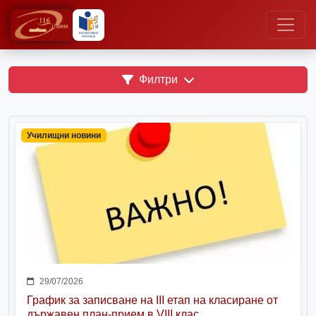
Филтри
Училищни новини
29/07/2026
График за записване на III етап на класиране от
държавен план-прием в VIII клас