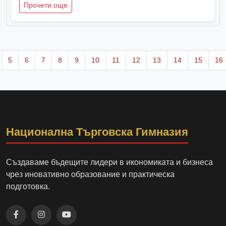
Прочети още
5
6
7
8
9
10
11
12
13
14
15
16
Национална Търговска Гимназия
Създаваме бъдещите лидери в икономиката и бизнеса
чрез иновативно образование и практическа
подготовка.