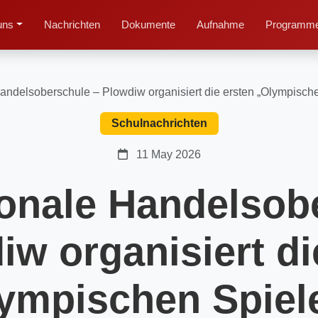
uns
Nachrichten
Dokumente
Aufnahme
Programme
andelsoberschule – Plowdiw organisiert die ersten „Olympis
Schulnachrichten
11 May 2026
ionale Handelsob
iw organisiert di
ympischen Spiel