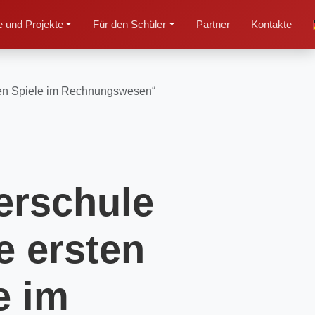
 und Projekte
Für den Schüler
Partner
Kontakte
chen Spiele im Rechnungswesen“
erschule
e ersten
e im