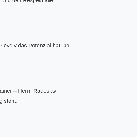
und den Respekt aller 
lovdiv das Potenzial hat, bei 
iner – Herrn Radoslav 
 steht.