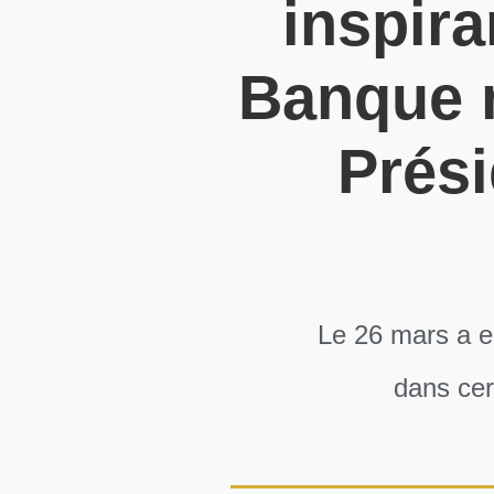
inspira
Banque n
Prési
Le 26 mars a eu
dans cer