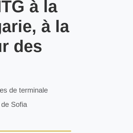
NTG à la
rie, à la
ur des
ves de terminale
 de Sofia